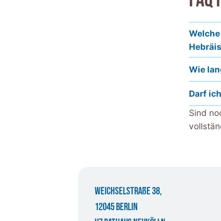
Welche 
Hebräi
Wie lan
Darf ic
Sind no
vollstä
Weichselstraße 38,
12045 Berlin